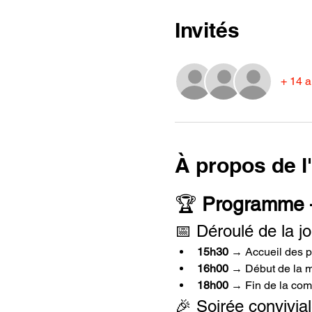
Invités
+ 14 a
À propos de 
🏆 
Programme 
📅 Déroulé de la j
15h30
 → Accueil des p
16h00
 → Début de la m
18h00
 → Fin de la com
🎉 Soirée convivia