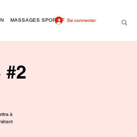
ON
MASSAGES SPORTIF
Se connecter
 #2
ttra à
mêlant