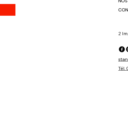
NOS
CON
2 Im
stan
Tél.