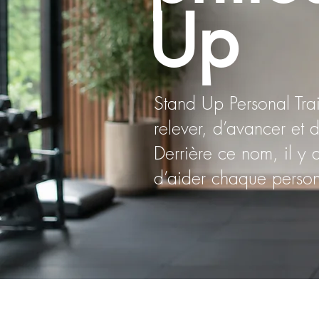
Up
Stand Up Personal Trai
relever, d’avancer et d
Derrière ce nom, il y
d’aider chaque person