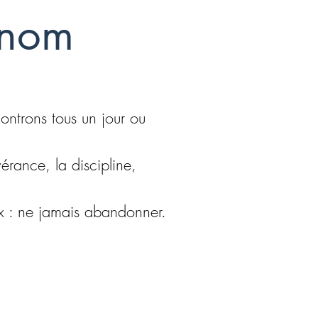
n nom
controns tous un jour ou
rance, la discipline,
ix : ne jamais abandonner.