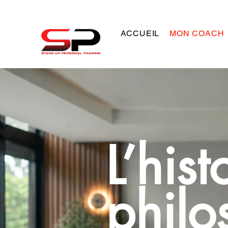
ACCUEIL
MON COACH
L’hist
philo