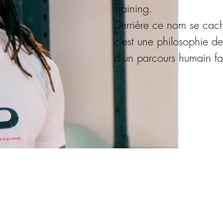
Training.
Derrière ce nom se cac
c’est une philosophie de
d’un parcours humain fai