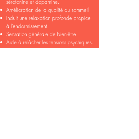
sérotonine et dopamine.
Amélioration de la qualité du sommeil
Induit une relaxation profonde propice
à l’endormissement.
Sensation générale de bien-être
Aide à relâcher les tensions psychiques.
Favorise la connexion corps-esprit.
Questions
fréquemment posées
Massages sportif