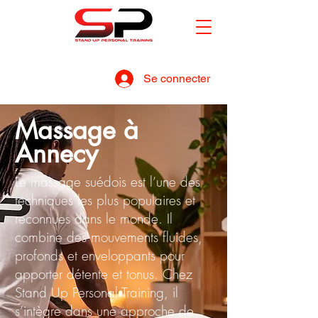
Se connecter
Massage à
Annecy
Le massage suédois est l’une des
techniques les plus populaires et
reconnues dans le monde. Il
combine des mouvements fluides,
profonds et enveloppants pour
apporter détente et tonus. Chez
Stand Up Personal Training, il
s’intègre dans une approche de