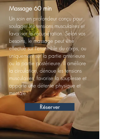
Massage 60 min
Un soin en profondeur conçu pour
soulager les tensions musculaires et
favoriser la récupération. Selon vos
besoins, le massage peut être
effectué sur l’ensemble du corps, ou
uniquement sur la partie antérieure
ou la partie postérieure. Il améliore
la circulation, dénoue les tensions
musculaires, favorise la souplesse et
apporte une détente physique et
mentale.
Réserver