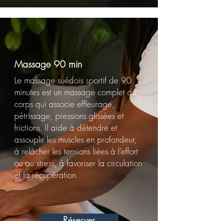
Massage 90 min
Le massage suédois sportif de 90
minutes est un massage complet du
corps qui associe effleurage,
pétrissage, pressions glissées et
frictions. Il aide à détendre et
assouplir les muscles en profondeur,
à relâcher les tensions liées à l’effort
ou au stress, à favoriser la circulation
et la récupération.
Réserver