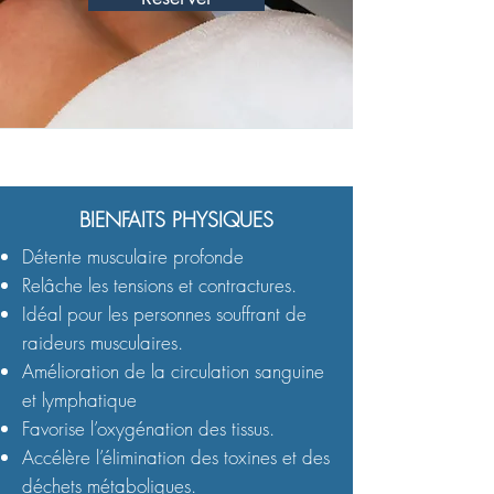
BIENFAITS PHYSIQUES
Détente musculaire profonde
Relâche les tensions et contractures.
Idéal pour les personnes souffrant de
raideurs musculaires.
Amélioration de la circulation sanguine
et lymphatique
Favorise l’oxygénation des tissus.
Accélère l’élimination des toxines et des
déchets métaboliques.