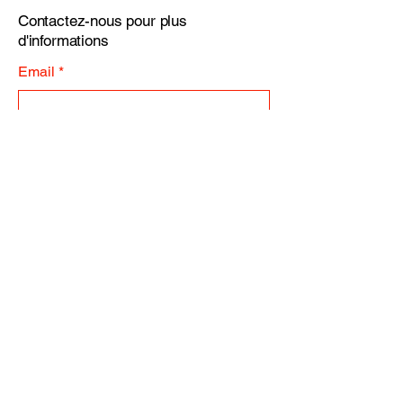
Contactez-nous pour plus
d'informations
Email
*
Yes, subscribe me to your 
newsletter.
*
Subscribe
2 Imp. de La Ravoire, 74370 Epagny
Metz-Tessy, France
standup-personaltraining@outlook.fr
Tél. 0682712538