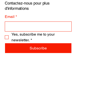
votre politique de livraison est un 
Contactez-nous pour plus
Une politique de remboursement ou 
excellent moyen de gagner la 
d'informations
d'échange claire est un excellent 
confiance de vos clients et de les 
moyen de renforcer la confiance de 
rassurer sur le fait qu'ils peuvent 
Email
*
vos clients et de les rassurer sur le 
acheter chez vous sans crainte.
fait qu'ils peuvent acheter sans 
crainte.
Yes, subscribe me to your 
newsletter.
*
Subscribe
2 Imp. de La Ravoire, 74370 Epagny
Metz-Tessy, France
standup-personaltraining@outlook.fr
Tél. 0682712538